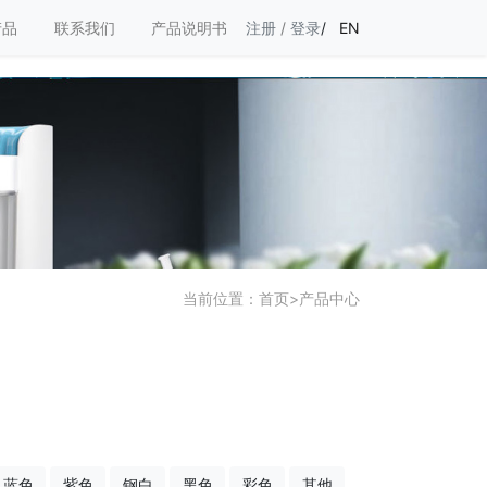
产品
联系我们
产品说明书
注册
/
登录
/
EN
当前位置：
首页
>
产品中心
蓝色
紫色
钢白
黑色
彩色
其他