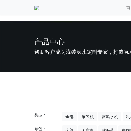
首
产品中心
帮助客户成为灌装氢水定制专家，打造氢
类型：
全部
灌装机
富氢水机
制
颜色：
全部
天空白
魅海蓝
中国