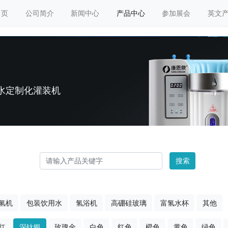
 页
公司简介
新闻中心
产品中心
参加展会
英文
水定制化灌装机
搜索
氢机
包装饮用水
氢浴机
高硼硅玻璃
富氢水杯
其他
红
深钛银
玫瑰金
白色
红色
橙色
黄色
绿色