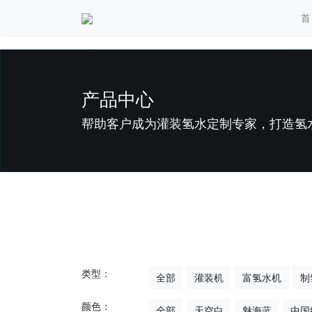
首
产品中心
帮助客户成为灌装氢水定制专家，打造氢
类型：
全部
灌装机
富氢水机
制
颜色：
全部
天空白
魅海蓝
中国