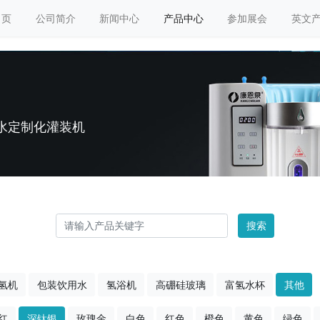
 页
公司简介
新闻中心
产品中心
参加展会
英文
水定制化灌装机
搜索
氢机
包装饮用水
氢浴机
高硼硅玻璃
富氢水杯
其他
红
深钛银
玫瑰金
白色
红色
橙色
黄色
绿色