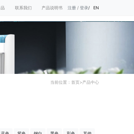
产品
联系我们
产品说明书
注册
/
登录
/
EN
当前位置：
首页
>
产品中心
蓝色
紫色
钢白
黑色
彩色
其他