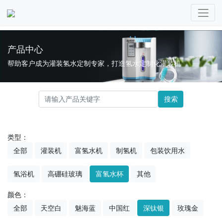
产品中心
帮助客户成为灌装氢水定制专家，打造氢水定制化灌装机
搜索
类型：
全部
灌装机
富氢水机
制氢机
包装饮用水
氢浴机
高硼硅玻璃
富氢水杯
其他
颜色：
全部
天空白
魅海蓝
中国红
深钛银
玫瑰金