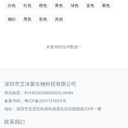
白色
红色
橙色
黄色
绿色
蓝色
紫色
钢白
黑色
彩色
其他
未查询到任何数据！
深圳市艾沐茵生物科技有限公司
营业执照：91440300MA5G0QJW4N
备案号码：
粤ICP备2021131655号
地址：深圳市宝安区松岗街道碧头社区朗碧路33号一楼
联系我们