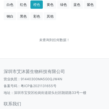
白色
红色
橙色
黄色
绿色
蓝色
紫色
钢白
黑色
彩色
其他
未查询到任何数据！
深圳市艾沐茵生物科技有限公司
营业执照：91440300MA5G0QJW4N
备案号码：
粤ICP备2021131655号
地址：深圳市宝安区松岗街道碧头社区朗碧路33号一楼
联系我们