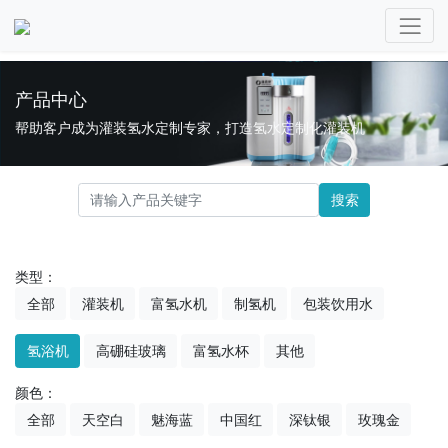
产品中心
帮助客户成为灌装氢水定制专家，打造氢水定制化灌装机
搜索
类型：
全部
灌装机
富氢水机
制氢机
包装饮用水
氢浴机
高硼硅玻璃
富氢水杯
其他
颜色：
全部
天空白
魅海蓝
中国红
深钛银
玫瑰金