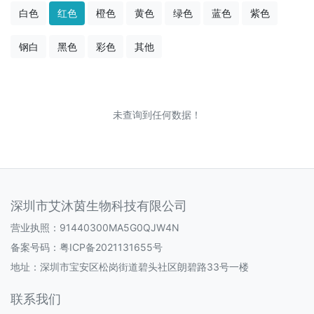
白色
红色
橙色
黄色
绿色
蓝色
紫色
钢白
黑色
彩色
其他
未查询到任何数据！
深圳市艾沐茵生物科技有限公司
营业执照：91440300MA5G0QJW4N
备案号码：
粤ICP备2021131655号
地址：深圳市宝安区松岗街道碧头社区朗碧路33号一楼
联系我们