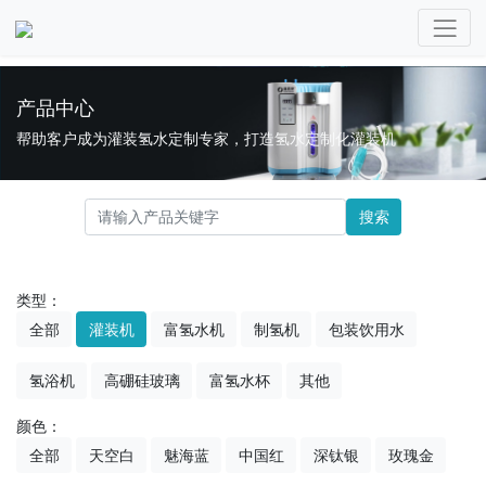
产品中心
帮助客户成为灌装氢水定制专家，打造氢水定制化灌装机
搜索
类型：
全部
灌装机
富氢水机
制氢机
包装饮用水
氢浴机
高硼硅玻璃
富氢水杯
其他
颜色：
全部
天空白
魅海蓝
中国红
深钛银
玫瑰金