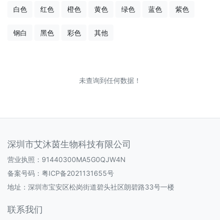
白色
红色
橙色
黄色
绿色
蓝色
紫色
钢白
黑色
彩色
其他
未查询到任何数据！
深圳市艾沐茵生物科技有限公司
营业执照：91440300MA5G0QJW4N
备案号码：
粤ICP备2021131655号
地址：深圳市宝安区松岗街道碧头社区朗碧路33号一楼
联系我们