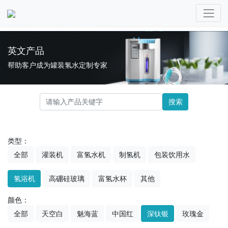
英文产品
帮助客户成为罐装氢水定制专家
搜索
类型：
全部
灌装机
富氢水机
制氢机
包装饮用水
氢浴机
高硼硅玻璃
富氢水杯
其他
颜色：
全部
天空白
魅海蓝
中国红
深钛银
玫瑰金