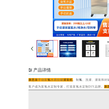
产品详情
康恩泉
手动富
氢
水易拉罐
灌装机
。制
氢
、洗灌、灌装和封
客户成为富氢水定制专家，打造富氢水定制
DIY品牌。
康