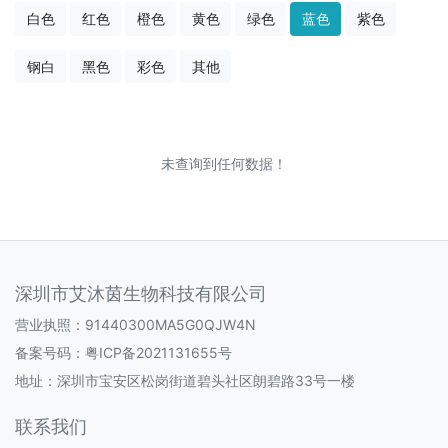
白色
红色
橙色
黄色
绿色
蓝色
紫色
钢白
黑色
彩色
其他
未查询到任何数据！
深圳市艾沐茵生物科技有限公司
营业执照：91440300MA5G0QJW4N
备案号码：
粤ICP备2021131655号
地址：深圳市宝安区松岗街道碧头社区朗碧路33号一楼
联系我们