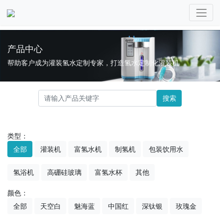
产品中心
帮助客户成为灌装氢水定制专家，打造氢水定制化灌装机
搜索
类型：
全部
灌装机
富氢水机
制氢机
包装饮用水
氢浴机
高硼硅玻璃
富氢水杯
其他
颜色：
全部
天空白
魅海蓝
中国红
深钛银
玫瑰金