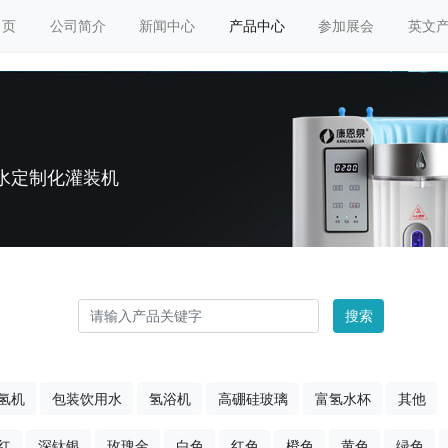
 页
公司简介
新闻中心
产品中心
参加展会
英文
水定制化灌装机
搜索
氢机
包装饮用水
氢浴机
高硼硅玻璃
富氢水杯
其他
红
深钛银
玫瑰金
白色
红色
橙色
黄色
绿色