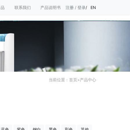
产品
联系我们
产品说明书
注册
/
登录
/
EN
当前位置：
首页
>
产品中心
蓝色
紫色
钢白
黑色
彩色
其他