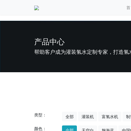
首
产品中心
帮助客户成为灌装氢水定制专家，打造氢
类型：
全部
灌装机
富氢水机
制
颜色：
全部
天空白
魅海蓝
中国